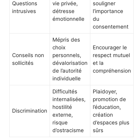
Questions
vie privée,
souligner
intrusives
détresse
l’importance
émotionnelle
du
consentement
Mépris des
choix
Encourager le
Conseils non
personnels,
respect mutuel
sollicités
dévalorisation
et la
de l’autorité
compréhension
individuelle
Difficultés
Plaidoyer,
internalisées,
promotion de
hostilité
l’éducation,
Discrimination
externe,
création
risque
d’espaces plus
d’ostracisme
sûrs