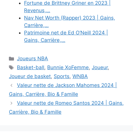
Fortune de Brittney Griner en 2023 |
Revenus,…
Nav Net Worth (Rapper) 2023 | Gains,
Carrière,…
Patrimoine net de Ed O’Neill 2024 |
Gains, Carrière,…
Categories
Joueurs NBA
Tags
Basket-ball
,
Bunnie XoFemme
,
Joueur
,
Joueur de basket
,
Sports
,
WNBA
Valeur nette de Jackson Mahomes 2024 |
Gains, Carrière, Bio & Famille
Valeur nette de Romeo Santos 2024 | Gains,
Carrière, Bio & Famille