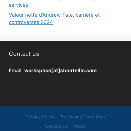
services
Valeur nette d’Andrew Tate, carrière et
controverses 2024
Contact us
Email:
workspace[at]shantelllc.com
Privacy Policy
Terms and Conditions
Contact Us
About