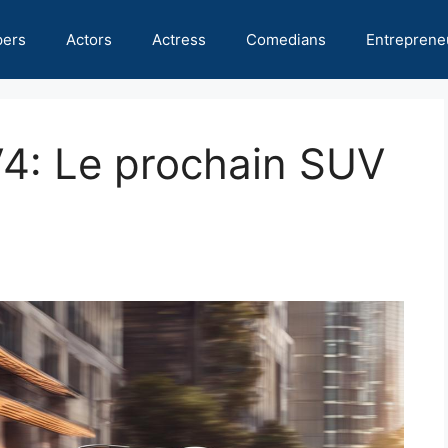
pers
Actors
Actress
Comedians
Entreprene
4: Le prochain SUV