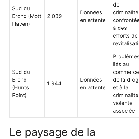
de
Sud du
Données
criminalité
Bronx (Mott
2 039
en attente
confronté
Haven)
à des
efforts de
revitalisat
Problème
liés au
Sud du
commerce
Bronx
Données
de la dro
1 944
(Hunts
en attente
et à la
Point)
criminalité
violente
associée
Le paysage de la