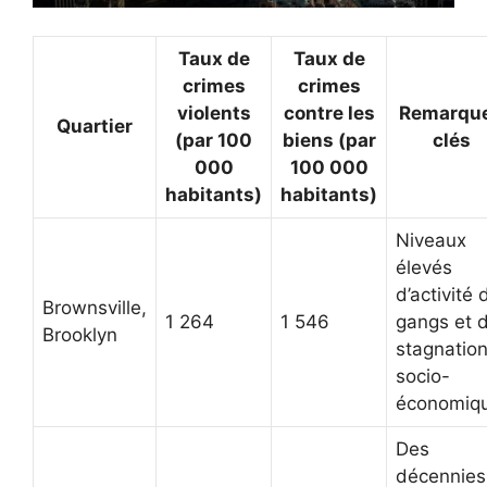
Taux de
Taux de
crimes
crimes
violents
contre les
Remarqu
Quartier
(par 100
biens (par
clés
000
100 000
habitants)
habitants)
Niveaux
élevés
d’activité 
Brownsville,
1 264
1 546
gangs et 
Brooklyn
stagnatio
socio-
économiq
Des
décennies