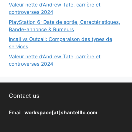
Valeur nette d’Andrew Tate, carrière et
controverses 2024
PlayStation 6: Date de sortie, Caractéristiques,
Bande-annonce & Rumeurs
Incall vs Outcall: Comparaison des types de
services
Valeur nette d’Andrew Tate, carrière et
controverses 2024
Contact us
Email:
workspace[at]shantelllc.com