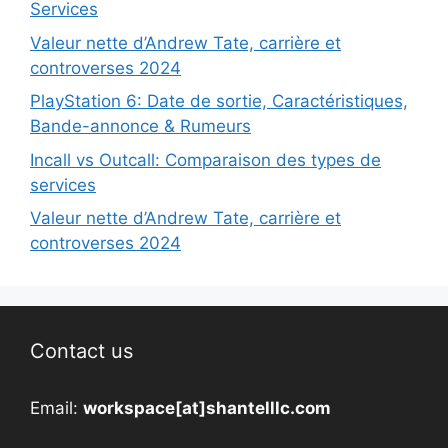
Services
Valeur nette d’Andrew Tate, carrière et
controverses 2024
PlayStation 6: Date de sortie, Caractéristiques,
Bande-annonce & Rumeurs
Incall vs Outcall: Comparaison des types de
services
Valeur nette d’Andrew Tate, carrière et
controverses 2024
Contact us
Email:
workspace[at]shantelllc.com