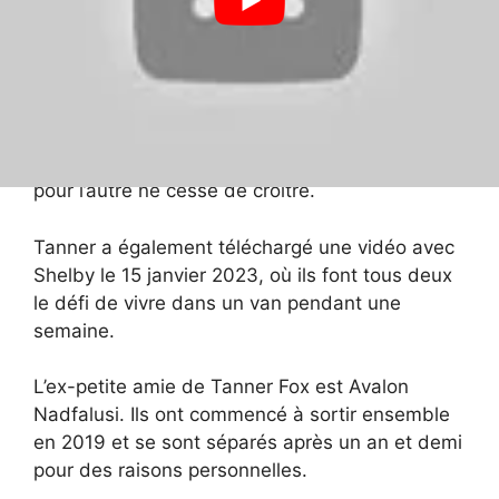
La petite amie de Tanner Fox est Shelby
Robins, un mannequin Instagram et une
influenceuse mode. Ils partagent tous les deux
leurs photos sur les réseaux sociaux, et comme
on peut le voir sur les photos, leur amour l’un
pour l’autre ne cesse de croître.
Tanner a également téléchargé une vidéo avec
Shelby le 15 janvier 2023, où ils font tous deux
le défi de vivre dans un van pendant une
semaine.
L’ex-petite amie de Tanner Fox est Avalon
Nadfalusi. Ils ont commencé à sortir ensemble
en 2019 et se sont séparés après un an et demi
pour des raisons personnelles.