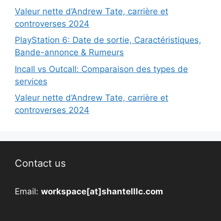
Valeur nette d’Andrew Tate, carrière et
controverses 2024
PlayStation 6: Date de sortie, Caractéristiques,
Bande-annonce & Rumeurs
Incall vs Outcall: Comparaison des types de
services
Valeur nette d’Andrew Tate, carrière et
controverses 2024
Contact us
Email:
workspace[at]shantelllc.com