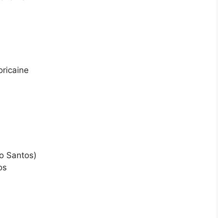
oricaine
no Santos)
os