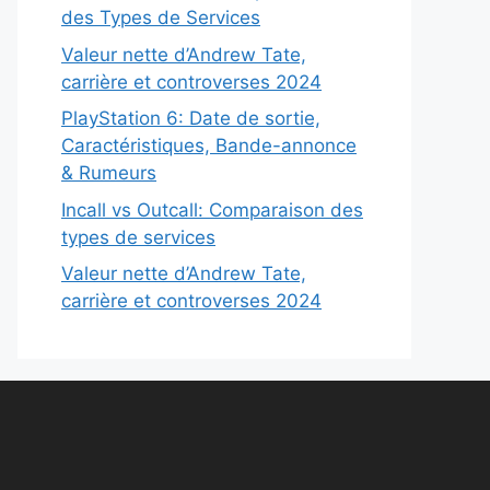
des Types de Services
Valeur nette d’Andrew Tate,
carrière et controverses 2024
PlayStation 6: Date de sortie,
Caractéristiques, Bande-annonce
& Rumeurs
Incall vs Outcall: Comparaison des
types de services
Valeur nette d’Andrew Tate,
carrière et controverses 2024