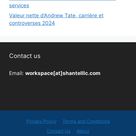
services
Valeur nette d’Andrew Tate, carrière et
controverses 2024
Contact us
Email:
workspace[at]shantelllc.com
Privacy Policy
Terms and Conditions
Contact Us
About