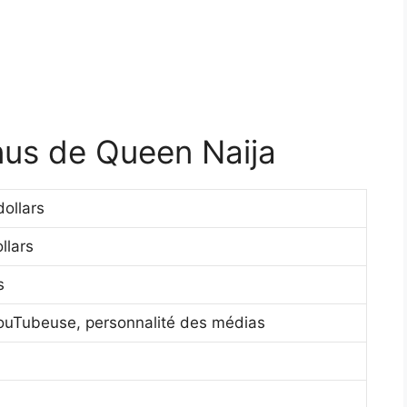
enus de Queen Naija
dollars
llars
s
ouTubeuse, personnalité des médias