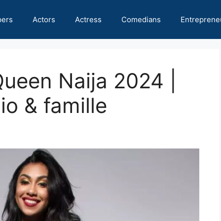
pers
Actors
Actress
Comedians
Entreprene
Queen Naija 2024 |
io & famille