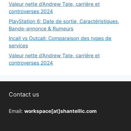
Valeur nette d’Andrew Tate, carrière et
controverses 2024
PlayStation 6: Date de sortie, Caractéristiques,
Bande-annonce & Rumeurs
Incall vs Outcall: Comparaison des types de
services
Valeur nette d’Andrew Tate, carrière et
controverses 2024
Contact us
Email:
workspace[at]shantelllc.com