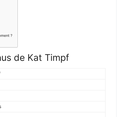
ement ?
nus de Kat Timpf
f
s