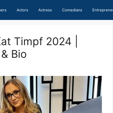
pers
Actors
Actress
Comedians
Entreprene
Kat Timpf 2024 |
 & Bio