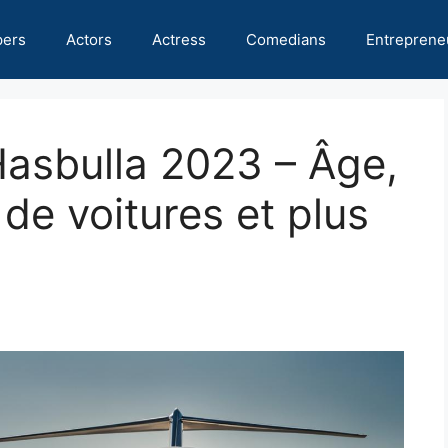
pers
Actors
Actress
Comedians
Entreprene
Hasbulla 2023 – Âge,
s de voitures et plus