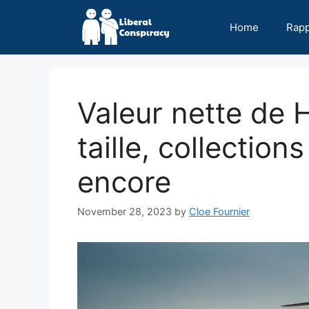
Skip
to
Home
Rap
content
Valeur nette de 
taille, collection
encore
November 28, 2023
by
Cloe Fournier