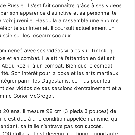
e Russie. Il s’est fait connaître grâce à ses vidéos
ic par son apparence distinctive et sa personnalité
 sa voix juvénile, Hasbulla a rassemblé une énorme
brité sur Internet. Il poursuit actuellement un
ussie sur les réseaux sociaux.
commencé avec ses vidéos virales sur TikTok, qui
et en combat. Il a attiré l’attention en défiant
, Abdu Rozik, à un combat. Bien que le combat
arité. Son intérêt pour la boxe et les arts martiaux
ntégrer parmi les Dagestanis, connus pour leur
ent des vidéos de ses sessions d’entraînement et a
omme Conor McGregor.
a 20 ans. Il mesure 99 cm (3 pieds 3 pouces) de
aille est due à une condition appelée nanisme, qui
endant, sa taille n’entrave pas son succès,
0 000 dollars et est devenu une figure importante