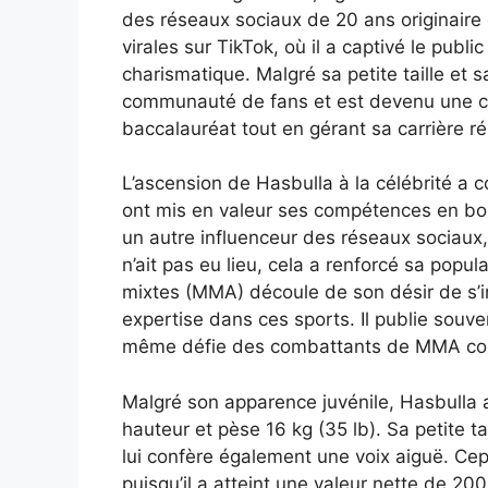
des réseaux sociaux de 20 ans originaire d
virales sur TikTok, où il a captivé le publ
charismatique. Malgré sa petite taille et
communauté de fans et est devenu une célé
baccalauréat tout en gérant sa carrière ré
L’ascension de Hasbulla à la célébrité a 
ont mis en valeur ses compétences en boxe 
un autre influenceur des réseaux sociaux
n’ait pas eu lieu, cela a renforcé sa popul
mixtes (MMA) découle de son désir de s’i
expertise dans ces sports. Il publie souv
même défie des combattants de MMA c
Malgré son apparence juvénile, Hasbulla 
hauteur et pèse 16 kg (35 lb). Sa petite t
lui confère également une voix aiguë. Cep
puisqu’il a atteint une valeur nette de 20