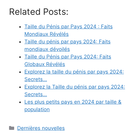
Related Posts:
Taille du Pénis par Pays 2024 : Faits
Mondiaux Révélés
Taille du pénis par pays 2024: Faits
mondiaux dévoilés
Taille du Pénis par Pays 2024: Faits
Globaux Révélés
Explorez la taille du pénis par pays 2024:
Secrets…
Explorez la Taille du pénis par pays 2024:
Secrets…
Les plus petits pays en 2024 par taille &
population
Categories
Dernières nouvelles