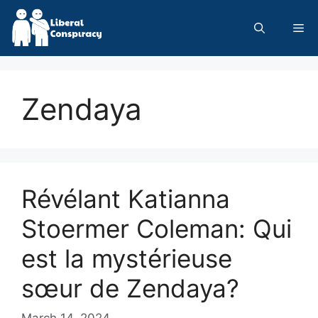
Skip
to
Me
content
Zendaya
Révélant Katianna
Stoermer Coleman: Qui
est la mystérieuse
sœur de Zendaya?
March 14, 2024