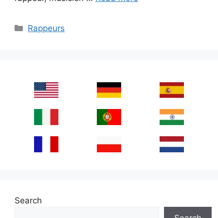
Categories
Rappeurs
Search
Search