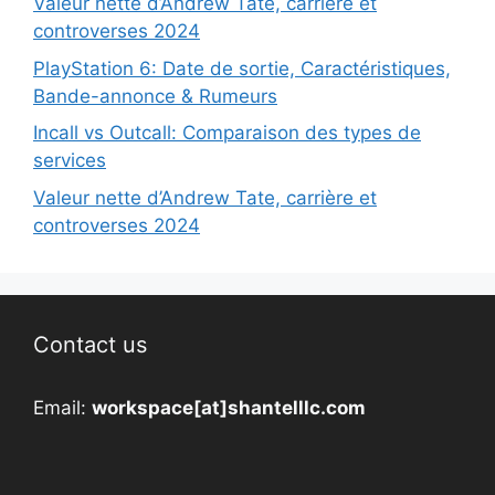
Valeur nette d’Andrew Tate, carrière et
controverses 2024
PlayStation 6: Date de sortie, Caractéristiques,
Bande-annonce & Rumeurs
Incall vs Outcall: Comparaison des types de
services
Valeur nette d’Andrew Tate, carrière et
controverses 2024
Contact us
Email:
workspace[at]shantelllc.com