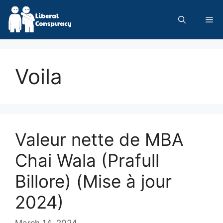
Skip
to
Me
content
Voila
Valeur nette de MBA
Chai Wala (Prafull
Billore) (Mise à jour
2024)
March 14, 2024