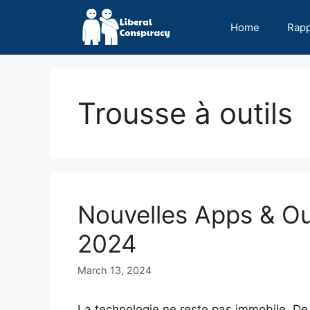
Skip
to
Home
Rap
content
Trousse à outils
Nouvelles Apps & Ou
2024
March 13, 2024
La technologie ne reste pas immobile. De 