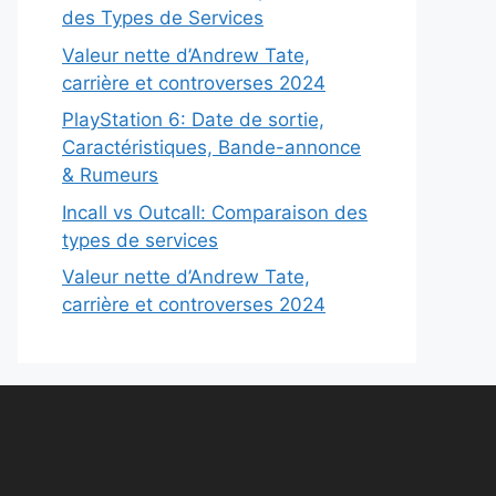
des Types de Services
Valeur nette d’Andrew Tate,
carrière et controverses 2024
PlayStation 6: Date de sortie,
Caractéristiques, Bande-annonce
& Rumeurs
Incall vs Outcall: Comparaison des
types de services
Valeur nette d’Andrew Tate,
carrière et controverses 2024