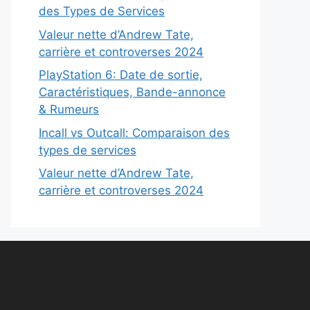
des Types de Services
Valeur nette d’Andrew Tate,
carrière et controverses 2024
PlayStation 6: Date de sortie,
Caractéristiques, Bande-annonce
& Rumeurs
Incall vs Outcall: Comparaison des
types de services
Valeur nette d’Andrew Tate,
carrière et controverses 2024