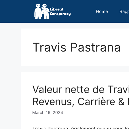
Skip
to
Home
Rap
content
Travis Pastrana
Valeur nette de Trav
Revenus, Carrière & 
March 16, 2024
Travis Pastrana, également connu sous l