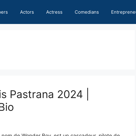
pers
Actors
Actress
Comedians
Entreprene
is Pastrana 2024 |
Bio
e nom de Wonder Boy, est un cascadeur, pilote de