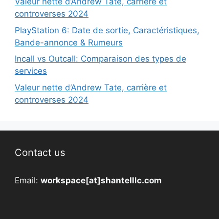
Valeur nette d’Andrew Tate, carrière et
controverses 2024
PlayStation 6: Date de sortie, Caractéristiques,
Bande-annonce & Rumeurs
Incall vs Outcall: Comparaison des types de
services
Valeur nette d’Andrew Tate, carrière et
controverses 2024
Contact us
Email:
workspace[at]shantelllc.com