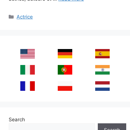
Categories
Actrice
Search
Search