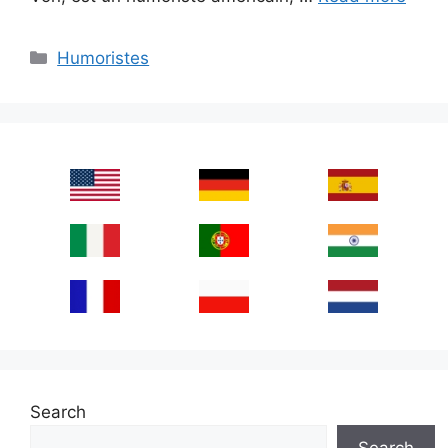
Categories
Humoristes
Search
Search