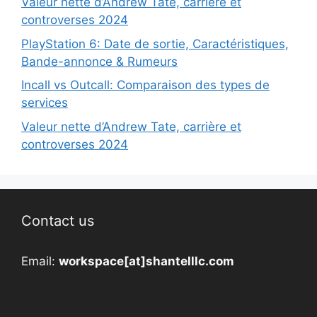
Valeur nette d’Andrew Tate, carrière et
controverses 2024
PlayStation 6: Date de sortie, Caractéristiques,
Bande-annonce & Rumeurs
Incall vs Outcall: Comparaison des types de
services
Valeur nette d’Andrew Tate, carrière et
controverses 2024
Contact us
Email:
workspace[at]shantelllc.com