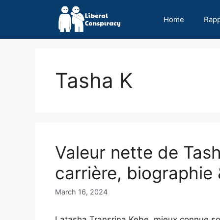
Skip
to
Home
Rap
content
Tasha K
Valeur nette de Tas
carrière, biographie 
March 16, 2024
Latasha Transrina Kebe, mieux connue so