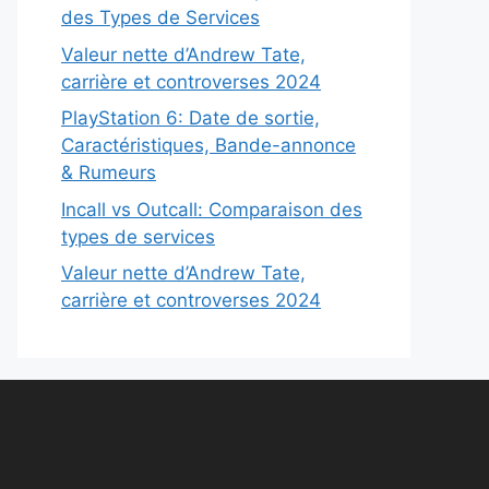
des Types de Services
Valeur nette d’Andrew Tate,
carrière et controverses 2024
PlayStation 6: Date de sortie,
Caractéristiques, Bande-annonce
& Rumeurs
Incall vs Outcall: Comparaison des
types de services
Valeur nette d’Andrew Tate,
carrière et controverses 2024