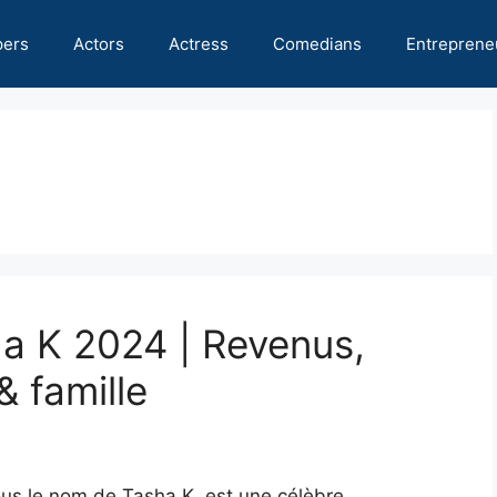
pers
Actors
Actress
Comedians
Entreprene
ha K 2024 | Revenus,
& famille
us le nom de Tasha K, est une célèbre