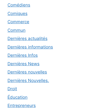
Comédiens
Comiques
Commerce
Commun
Dernières actualités
Dernières informations
Dernières Infos
Dernières News
Dernières nouvelles
Dernières Nouvelles.
Droit
Éducation
Entrepreneurs