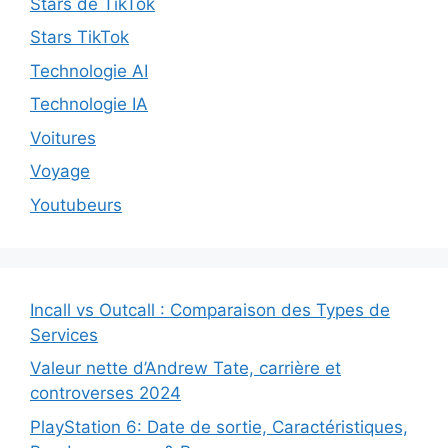
Stars de TikTok
Stars TikTok
Technologie AI
Technologie IA
Voitures
Voyage
Youtubeurs
Incall vs Outcall : Comparaison des Types de
Services
Valeur nette d’Andrew Tate, carrière et
controverses 2024
PlayStation 6: Date de sortie, Caractéristiques,