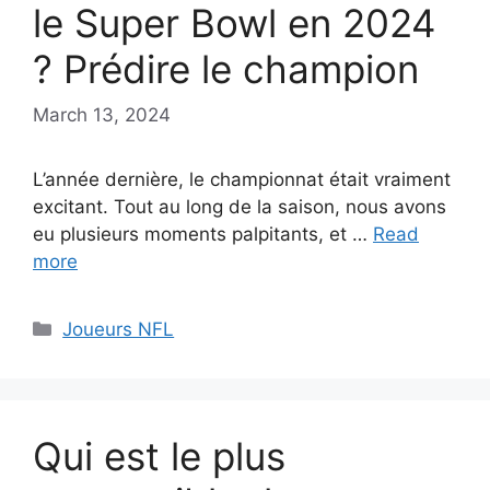
le Super Bowl en 2024
? Prédire le champion
March 13, 2024
L’année dernière, le championnat était vraiment
excitant. Tout au long de la saison, nous avons
eu plusieurs moments palpitants, et …
Read
more
Categories
Joueurs NFL
Qui est le plus