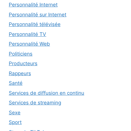
Personnalité Internet
Personnalité sur Internet
Personnalité télévisée
Personnalité TV
Personnalité Web
Politiciens
Producteurs
Rappeurs
Santé
Services de diffusion en continu
Services de streaming
Sexe
Sport