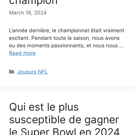
champion
March 16, 2024
L’année dernière, le championnat était vraiment
excitant. Pendant toute la saison, nous avons
eu des moments passionnants, et nous nous …
Read more
Categories
Joueurs NFL
Qui est le plus
susceptible de gagner
le Super Bowl en 2024