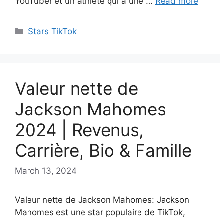
YouTuber et un athlète qui a une …
Read more
Categories
Stars TikTok
Valeur nette de
Jackson Mahomes
2024 | Revenus,
Carrière, Bio & Famille
March 13, 2024
Valeur nette de Jackson Mahomes: Jackson
Mahomes est une star populaire de TikTok,