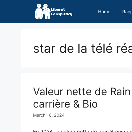
Skip
to
Home
Rap
content
star de la télé réa
Valeur nette de Rai
carrière & Bio
March 16, 2024
En 2024, la valeur nette de Rain Brown e