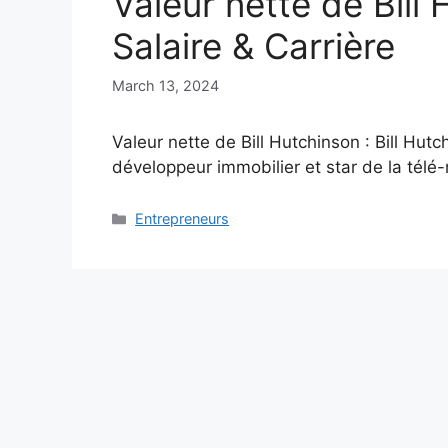
Valeur nette de Bill
Salaire & Carrière
March 13, 2024
Valeur nette de Bill Hutchinson : Bill Hutc
développeur immobilier et star de la télé
Categories
Entrepreneurs