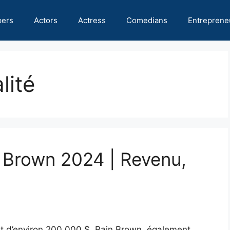
pers
Actors
Actress
Comedians
Entreprene
lité
n Brown 2024 | Revenu,
st d’environ 200 000 $. Rain Brown, également