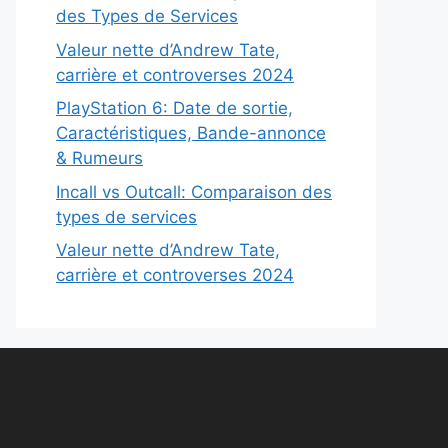
des Types de Services
Valeur nette d’Andrew Tate,
carrière et controverses 2024
PlayStation 6: Date de sortie,
Caractéristiques, Bande-annonce
& Rumeurs
Incall vs Outcall: Comparaison des
types de services
Valeur nette d’Andrew Tate,
carrière et controverses 2024