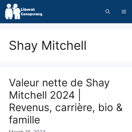
Skip
to
Me
content
Shay Mitchell
Valeur nette de Shay
Mitchell 2024 |
Revenus, carrière, bio &
famille
March 16, 2024