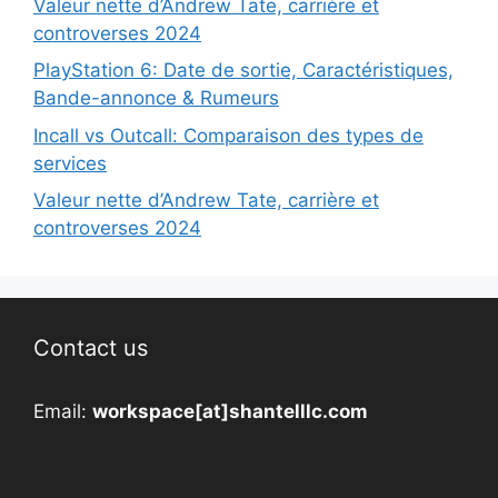
Valeur nette d’Andrew Tate, carrière et
controverses 2024
PlayStation 6: Date de sortie, Caractéristiques,
Bande-annonce & Rumeurs
Incall vs Outcall: Comparaison des types de
services
Valeur nette d’Andrew Tate, carrière et
controverses 2024
Contact us
Email:
workspace[at]shantelllc.com