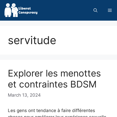
Skip
to
Me
content
servitude
Explorer les menottes
et contraintes BDSM
March 13, 2024
Les gens ont tendance à faire différentes
choses pour améliorer leur expérience sexuelle,