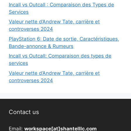
Incall vs Outcall : Comparaison des Types de
Services
Valeur nette d’Andrew Tate, carrière et
controverses 2024
PlayStation 6: Date de sortie, Caractéristiques,
Bande-annonce & Rumeurs
Incall vs Outcall: Comparaison des types de
services
Valeur nette d’Andrew Tate, carrière et
controverses 2024
Contact us
Email:
workspace[at]shantelllc.com