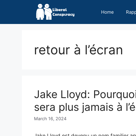
Skip
to
Home
Rap
content
retour à l’écran
Jake Lloyd: Pourquoi
sera plus jamais à l’
March 16, 2024
Jake Lloyd est devenu un nom familier ap