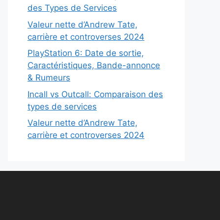
des Types de Services
Valeur nette d’Andrew Tate,
carrière et controverses 2024
PlayStation 6: Date de sortie,
Caractéristiques, Bande-annonce
& Rumeurs
Incall vs Outcall: Comparaison des
types de services
Valeur nette d’Andrew Tate,
carrière et controverses 2024