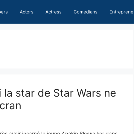
pers
Actors
Actress
Comedians
Entreprene
 la star de Star Wars ne
écran
rès avoir incarné le jeune Anakin Skywalker dans