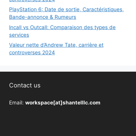
PlayStation 6: Date de sortie, Caractéristiques,
Bande-annonce & Rumeurs
Incall vs Outcall: Comparaison des types de
services
Valeur nette d’Andrew Tate, carrière et
controverses 2024
Contact us
Email:
workspace[at]shantelllc.com