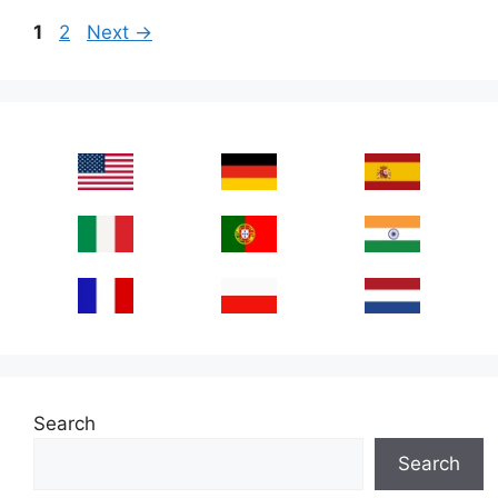
Page
Page
1
2
Next
→
Search
Search