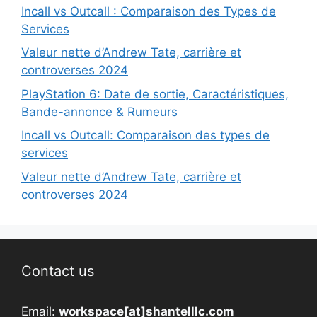
Incall vs Outcall : Comparaison des Types de
Services
Valeur nette d’Andrew Tate, carrière et
controverses 2024
PlayStation 6: Date de sortie, Caractéristiques,
Bande-annonce & Rumeurs
Incall vs Outcall: Comparaison des types de
services
Valeur nette d’Andrew Tate, carrière et
controverses 2024
Contact us
Email:
workspace[at]shantelllc.com