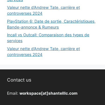
Valeur nette d’Andrew Tate, carrière et
controverses 2024
PlayStation 6: Date de sortie, Caractéristiques,
Bande-annonce & Rumeurs
Incall vs Outcall: Comparaison des types de
services
Valeur nette d’Andrew Tate, carrière et
controverses 2024
Contact us
Email:
workspace[at]shantelllc.com