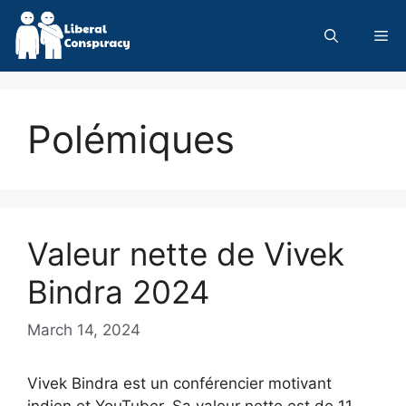
Skip
to
Me
content
Polémiques
Valeur nette de Vivek
Bindra 2024
March 14, 2024
Vivek Bindra est un conférencier motivant
indien et YouTuber. Sa valeur nette est de 11