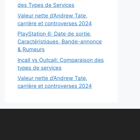
des Types de Services
Valeur nette d’Andrew Tate,
carrière et controverses 2024
PlayStation 6: Date de sortie,
Caractéristiques, Bande-annonce
& Rumeurs
Incall vs Outcall: Comparaison des
types de services
Valeur nette d’Andrew Tate,
carrière et controverses 2024