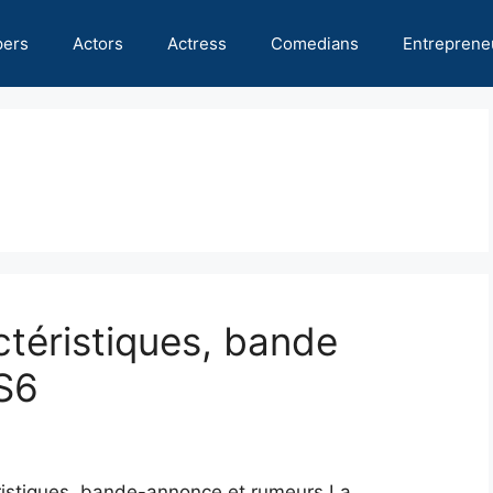
pers
Actors
Actress
Comedians
Entreprene
ctéristiques, bande
S6
éristiques, bande-annonce et rumeurs La