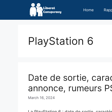
Skip
to
Home
Rap
content
PlayStation 6
Date de sortie, cara
annonce, rumeurs P
March 16, 2024
La PlayStation 6 : date de sortie, caract