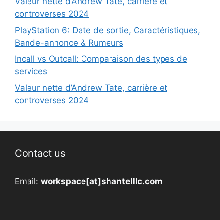
Valeur nette d’Andrew Tate, carrière et
controverses 2024
PlayStation 6: Date de sortie, Caractéristiques,
Bande-annonce & Rumeurs
Incall vs Outcall: Comparaison des types de
services
Valeur nette d’Andrew Tate, carrière et
controverses 2024
Contact us
Email:
workspace[at]shantelllc.com