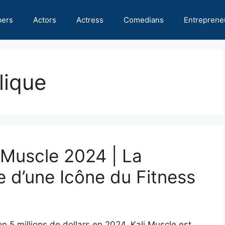
pers
Actors
Actress
Comedians
Entreprene
lique
 Muscle 2024 | La
e d’une Icône du Fitness
on 5 millions de dollars en 2024. Kali Muscle est