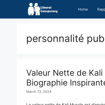
Skip
to
Home
Rap
content
personnalité pub
Valeur Nette de Kali
Biographie Inspirant
March 13, 2024
La valeur nette de Kali Muscle est d’envir