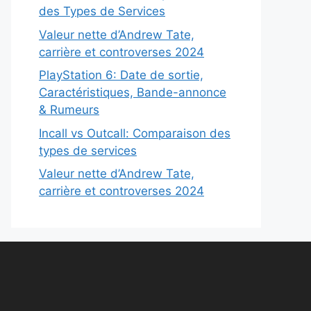
des Types de Services
Valeur nette d’Andrew Tate,
carrière et controverses 2024
PlayStation 6: Date de sortie,
Caractéristiques, Bande-annonce
& Rumeurs
Incall vs Outcall: Comparaison des
types de services
Valeur nette d’Andrew Tate,
carrière et controverses 2024