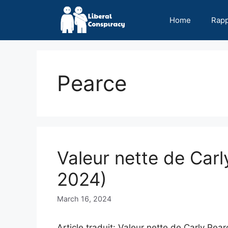
Skip
to
Home
Rap
content
Pearce
Valeur nette de Carl
2024)
March 16, 2024
Article traduit: Valeur nette de Carly Pe