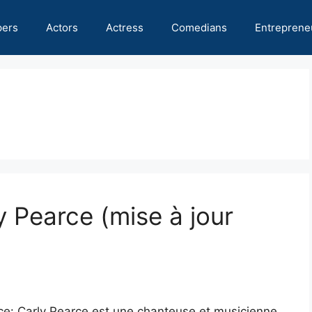
pers
Actors
Actress
Comedians
Entreprene
y Pearce (mise à jour
arce: Carly Pearce est une chanteuse et musicienne