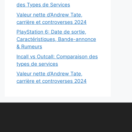
des Types de Services
Valeur nette d’Andrew Tate,
carrière et controverses 2024
PlayStation 6: Date de sortie,
Caractéristiques, Bande-annonce
& Rumeurs
Incall vs Outcall: Comparaison des
types de services
Valeur nette d’Andrew Tate,
carrière et controverses 2024