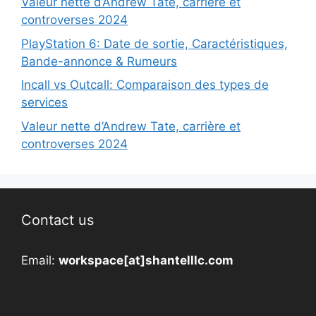
Valeur nette d’Andrew Tate, carrière et
controverses 2024
PlayStation 6: Date de sortie, Caractéristiques,
Bande-annonce & Rumeurs
Incall vs Outcall: Comparaison des types de
services
Valeur nette d’Andrew Tate, carrière et
controverses 2024
Contact us
Email:
workspace[at]shantelllc.com