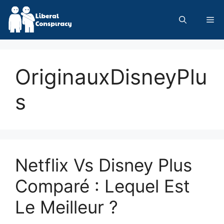
Skip
to
Me
content
OriginauxDisneyPlu
s
Netflix Vs Disney Plus
Comparé : Lequel Est
Le Meilleur ?