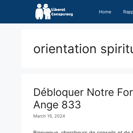
Skip
to
Home
Rap
content
orientation spirit
Débloquer Notre Fo
Ange 833
March 16, 2024
Bienvenue, chercheurs de conseils et de tr