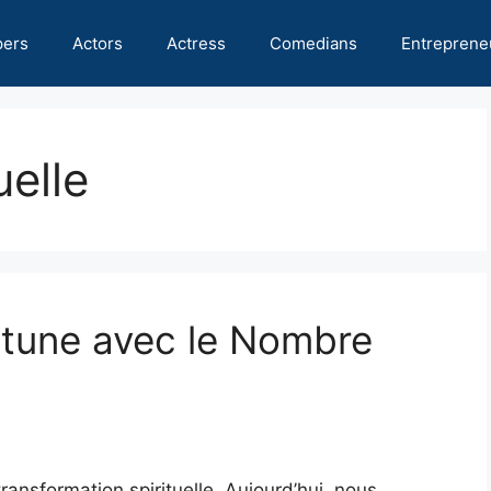
pers
Actors
Actress
Comedians
Entreprene
uelle
rtune avec le Nombre
ansformation spirituelle. Aujourd’hui, nous