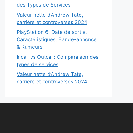
des Types de Services
Valeur nette d’Andrew Tate,
carrière et controverses 2024
PlayStation 6: Date de sortie,
Caractéristiques, Bande-annonce
& Rumeurs
Incall vs Outcall: Comparaison des
types de services
Valeur nette d’Andrew Tate,
carrière et controverses 2024