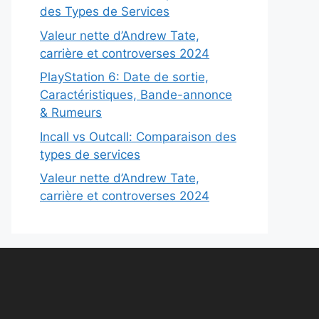
des Types de Services
Valeur nette d’Andrew Tate,
carrière et controverses 2024
PlayStation 6: Date de sortie,
Caractéristiques, Bande-annonce
& Rumeurs
Incall vs Outcall: Comparaison des
types de services
Valeur nette d’Andrew Tate,
carrière et controverses 2024