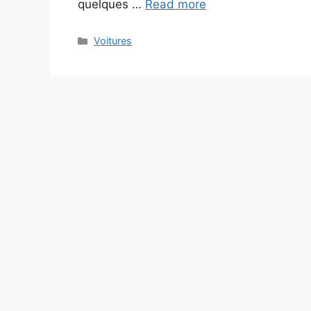
quelques …
Read more
Categories
Voitures