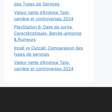
des Types de Services
Valeur nette d’Andrew Tate,
carrière et controverses 2024
PlayStation 6: Date de sortie,
Caractéristiques, Bande-annonce
& Rumeurs
Incall vs Outcall: Comparaison des
types de services
Valeur nette d’Andrew Tate,
carrière et controverses 2024