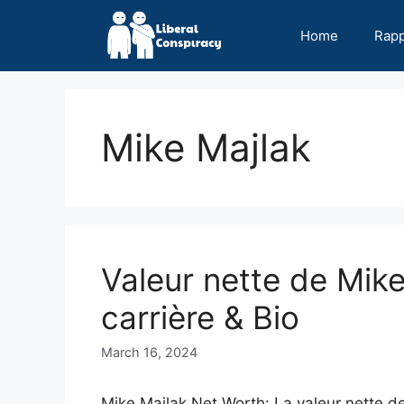
Skip
to
Home
Rap
content
Mike Majlak
Valeur nette de Mik
carrière & Bio
March 16, 2024
Mike Majlak Net Worth: La valeur nette de 