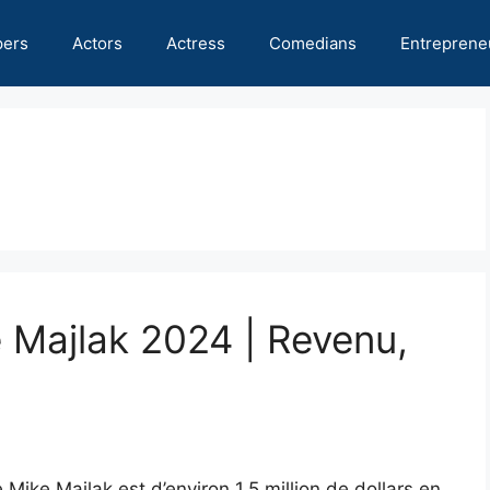
pers
Actors
Actress
Comedians
Entreprene
e Majlak 2024 | Revenu,
Mike Majlak est d’environ 1,5 million de dollars en