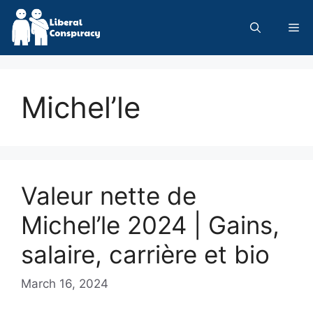
Skip
to
Me
content
Michel’le
Valeur nette de
Michel’le 2024 | Gains,
salaire, carrière et bio
March 16, 2024