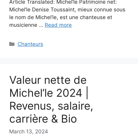
Article Translated: Michel’le Patrimoine net:
Michel’le Denise Toussaint, mieux connue sous
le nom de Michel’le, est une chanteuse et
musicienne …
Read more
Categories
Chanteurs
Valeur nette de
Michel’le 2024 |
Revenus, salaire,
carrière & Bio
March 13, 2024