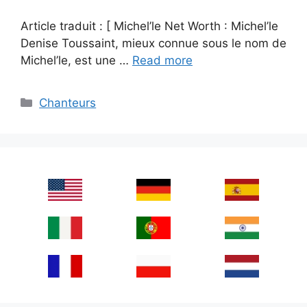
Article traduit : [ Michel’le Net Worth : Michel’le
Denise Toussaint, mieux connue sous le nom de
Michel’le, est une …
Read more
Categories
Chanteurs