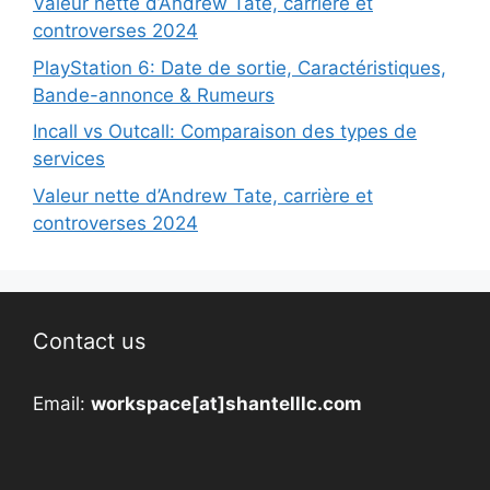
Valeur nette d’Andrew Tate, carrière et
controverses 2024
PlayStation 6: Date de sortie, Caractéristiques,
Bande-annonce & Rumeurs
Incall vs Outcall: Comparaison des types de
services
Valeur nette d’Andrew Tate, carrière et
controverses 2024
Contact us
Email:
workspace[at]shantelllc.com