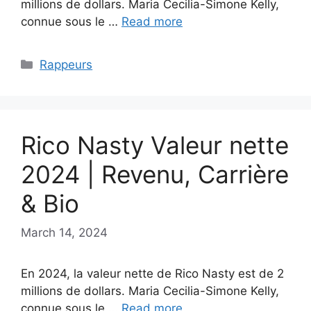
millions de dollars. Maria Cecilia-Simone Kelly,
connue sous le …
Read more
Categories
Rappeurs
Rico Nasty Valeur nette
2024 | Revenu, Carrière
& Bio
March 14, 2024
En 2024, la valeur nette de Rico Nasty est de 2
millions de dollars. Maria Cecilia-Simone Kelly,
connue sous le …
Read more