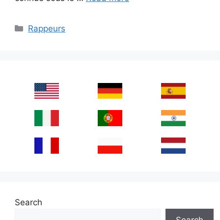
Categories
Rappeurs
Search
Search