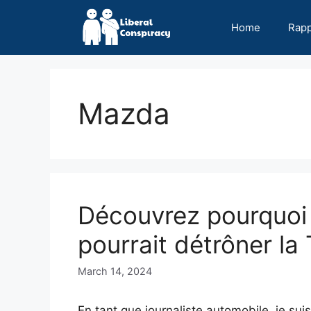
Skip
to
Home
Rap
content
Mazda
Découvrez pourquoi
pourrait détrôner l
March 14, 2024
En tant que journaliste automobile, je suis