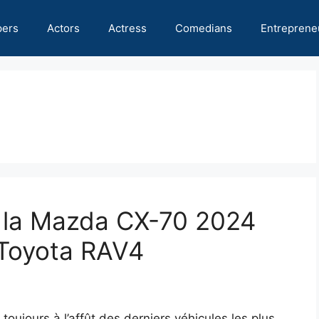
pers
Actors
Actress
Comedians
Entreprene
 la Mazda CX-70 2024
a Toyota RAV4
 toujours à l’affût des derniers véhicules les plus