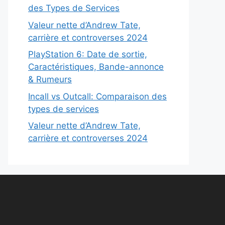
des Types de Services
Valeur nette d’Andrew Tate,
carrière et controverses 2024
PlayStation 6: Date de sortie,
Caractéristiques, Bande-annonce
& Rumeurs
Incall vs Outcall: Comparaison des
types de services
Valeur nette d’Andrew Tate,
carrière et controverses 2024