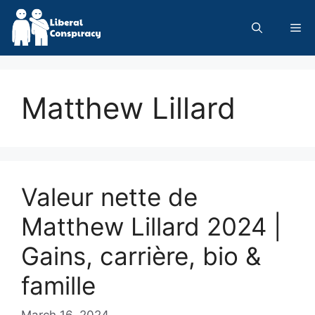
Skip
to
Me
content
Matthew Lillard
Valeur nette de
Matthew Lillard 2024 |
Gains, carrière, bio &
famille
March 16, 2024