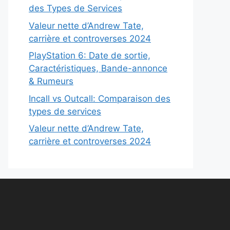
des Types de Services
Valeur nette d’Andrew Tate,
carrière et controverses 2024
PlayStation 6: Date de sortie,
Caractéristiques, Bande-annonce
& Rumeurs
Incall vs Outcall: Comparaison des
types de services
Valeur nette d’Andrew Tate,
carrière et controverses 2024