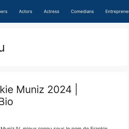
pers
Actors
Actress
Comedians
Entreprene
u
nkie Muniz 2024 |
Bio
o Muniz IV, mieux connu sous le nom de Frankie