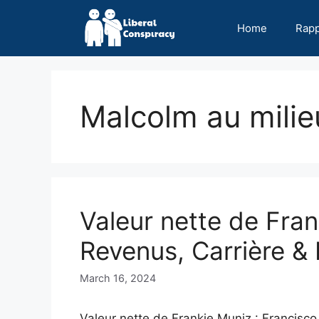
Skip
to
Home
Rap
content
Malcolm au milie
Valeur nette de Fra
Revenus, Carrière & 
March 16, 2024
Valeur nette de Frankie Muniz : Francisc