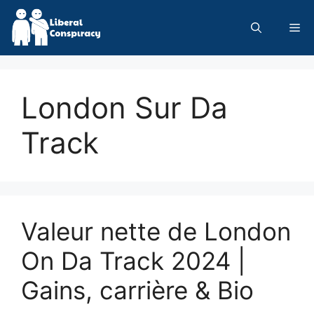
Skip
to
Me
content
London Sur Da
Track
Valeur nette de London
On Da Track 2024 |
Gains, carrière & Bio