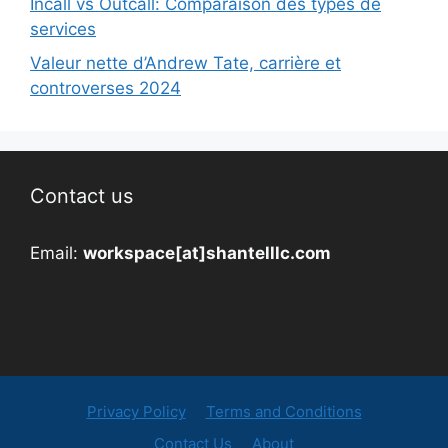
Incall vs Outcall: Comparaison des types de
services
Valeur nette d’Andrew Tate, carrière et
controverses 2024
Contact us
Email:
workspace[at]shantelllc.com
Privacy Policy
Terms and Conditions
Contact Us
About