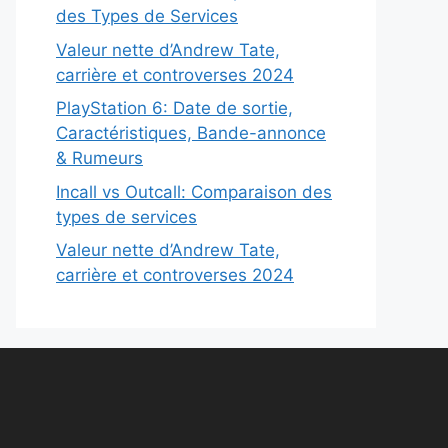
des Types de Services
Valeur nette d’Andrew Tate,
carrière et controverses 2024
PlayStation 6: Date de sortie,
Caractéristiques, Bande-annonce
& Rumeurs
Incall vs Outcall: Comparaison des
types de services
Valeur nette d’Andrew Tate,
carrière et controverses 2024