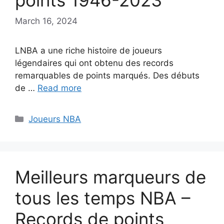
points 1946-2023
March 16, 2024
LNBA a une riche histoire de joueurs
légendaires qui ont obtenu des records
remarquables de points marqués. Des débuts
de …
Read more
Categories
Joueurs NBA
Meilleurs marqueurs de
tous les temps NBA –
Records de points